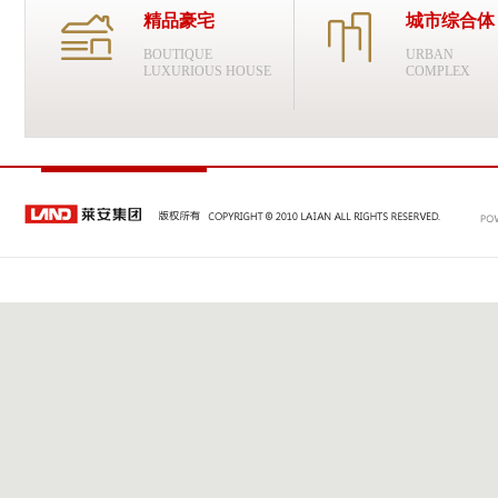
精品豪宅
城市综合体
BOUTIQUE
URBAN
LUXURIOUS HOUSE
COMPLEX