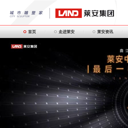
首页
走进莱安
莱安资讯