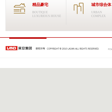
精品豪宅
城市综合体
BOUTIQUE
URBAN
LUXURIOUS HOUSE
COMPLEX