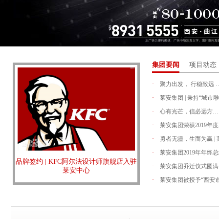
集团要闻
项目动态
·
聚力出发， 行稳致远 
·
莱安集团 | 秉持“城市雕
·
心有光芒，信必远方…
·
莱安集团荣获2019年度
·
勇者无疆，生而为赢 | 
·
莱安集团2019年年终
品牌签约 | KFC阿尔法设计师旗舰店入驻
·
莱安集团乔迁仪式圆满
莱安中心
·
莱安集团被授予“西安市