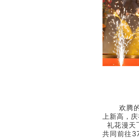
欢腾的音
上新高，庆
礼花漫天
共同前往3