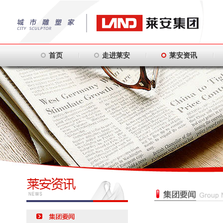
首页
走进莱安
莱安资讯