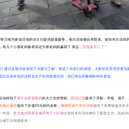
努力地为参加活动的业主们提供超值服务，每次活动都会有惊喜。
参加本次活动
，有几个小朋友积极表演还为爸爸妈妈赢得了 奖品，
别提多开心了！
们 通过这场活动加强了沟通与了解，增进了邻居们的感情，大家的关系变得更为
望以后多多组织这样走出户外的旅游活动，他们将会积极踊跃报名参加。
活动得到了
莱安会联盟商家
的大力支持赞助，
拜尔口腔
提供了牙刷、牙线、扇子、
摔碗火锅店
提供了价值50元的代金卷，
嘀嘀车居汽车生活馆
提供了免费体验洗车
一年强。
莱安逸境和莱安逸珲两个小区物业
也对本次活动伸出了援助之力，在此向
小编下次细细道来！