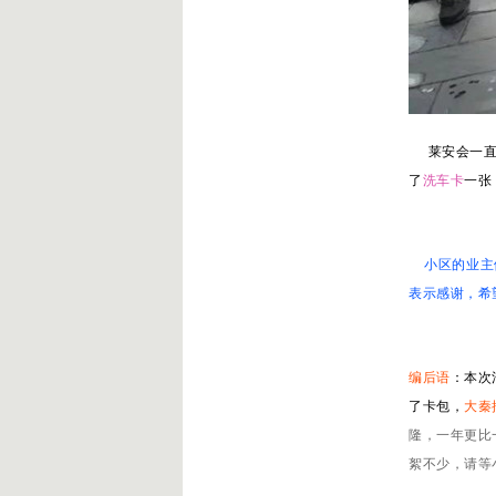
莱安会一直
了
洗车卡
一张
小区的业主
表示感谢，希
编后语
：本次
了卡包，
大秦
隆，一年更比
絮不少，请等