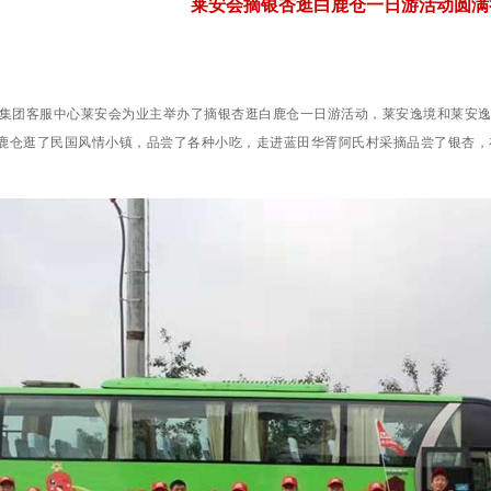
莱安会摘银杏逛白鹿仓一日游活动圆满
安集团客服中心莱安会为业主举办了摘银杏逛白鹿仓一日游活动，莱安逸境和莱安逸
鹿仓逛了民国风情小镇，品尝了各种小吃，走进蓝田华胥阿氏村采摘品尝了银杏，