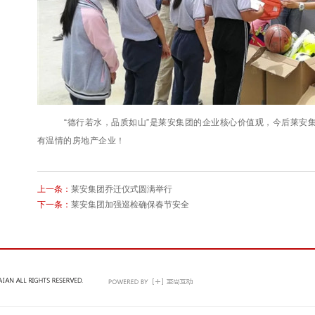
“德行若水，品质如山”是莱安集团的企业核心价值观，今后莱安集
有温情的房地产企业！
上一条：
莱安集团乔迁仪式圆满举行
下一条：
莱安集团加强巡检确保春节安全