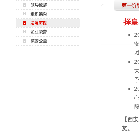
择皇
【西安
奖。