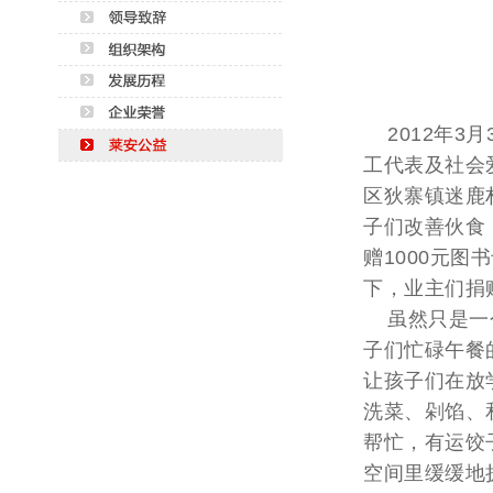
2012年3
工代表及社会
区狄寨镇迷鹿
子们改善伙食
赠1000元
下，业主们捐
虽然只是一个
子们忙碌午餐
让孩子们在放
洗菜、剁馅、
帮忙，有运饺
空间里缓缓地