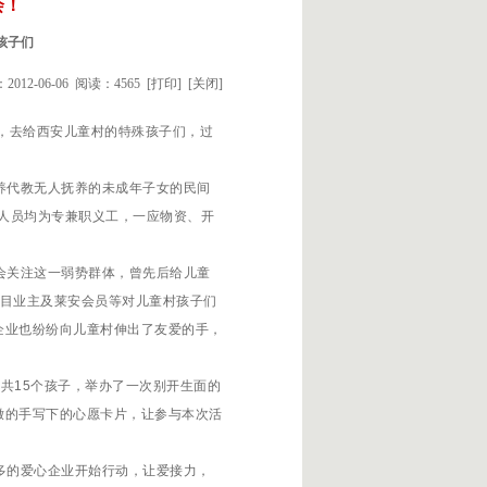
会！
孩子们
012-06-06 阅读：4565
[打印]
[关闭]
，去给西安儿童村的特殊孩子们，过
养代教无人抚养的未成年子女的民间
作人员均为专兼职义工，一应物资、开
会关注这一弱势群体，曾先后给儿童
项目业主及莱安会员等对儿童村孩子们
企业也纷纷向儿童村伸出了友爱的手，
共15个孩子，举办了一次别开生面的
嫩的手写下的心愿卡片，让参与本次活
多的爱心企业开始行动，让爱接力，