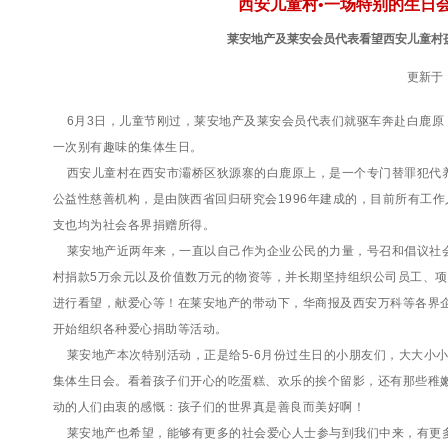
西安儿童村•一场特别的生日
莱安地产及莱安会员代表看望西安儿童村
更新于：2
6月3日，儿童节刚过，莱安地产及莱安会员代表们就驱车奔赴白鹿原
一次别有趣味的集体生日。
西安儿童村在西安市灞桥区狄源寨的白鹿原上，是一个专门替罪犯代
公益性慈善机构，是由陕西省回归研究会1996年建成的，目前所有工
支也均为社会各界捐赠所得。
莱安地产近两年来，一直以自己作为企业公民的力量，号召和倡议社
村捐款5万余元以及价值数万元的物资等，并长期坚持组织公司员工、
进行看望，献爱心等！在莱安地产的带动下，华商报及西安万科等各界
开始组织各种爱心捐助等活动。
莱安地产本次特别活动，正是给5-6月份过生日的小朋友们，大大小小
集体生日会。看着孩子们开心的吃蛋糕、欢乐的挨个留影，还有那些稚
动的人们由衷的感慨：孩子们的世界真是善良而美好啊！
莱安地产也希望，能够有更多的社会爱心人士参与到我们中来，有更